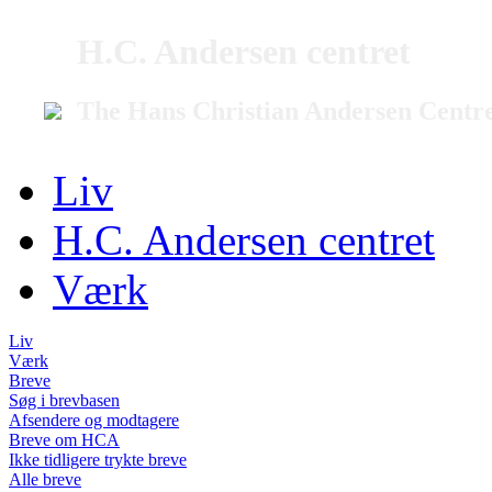
H.C. Andersen centret
The Hans Christian Andersen Centr
Liv
H.C. Andersen centret
Værk
Liv
Værk
Breve
Søg i brevbasen
Afsendere og modtagere
Breve om HCA
Ikke tidligere trykte breve
Alle breve