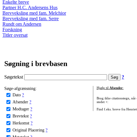
Enkelte breve
Partner H.C. Andersens Hus
Brevveksling med fam. Melchior
Brevveksling med fam. Serre
Rundt om Andersen
Forskning
Titler oversat
Søgning i brevbasen
Søgetekst
?
Søge-afgrænsning:
Hjælp til
Afsender
:
Dato
?
Brug ikke citationstegn, når
Afsender
?
stedet +:
Modtager
?
Find f.eks. breve fra Henrie
Brevtekst
?
Herkomst
?
Original Placering
?
Metatekst
?