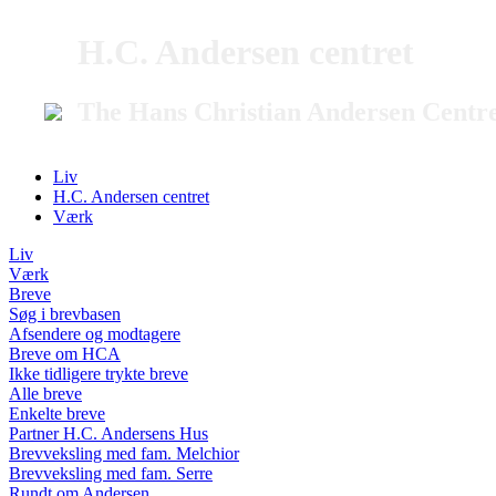
H.C. Andersen centret
The Hans Christian Andersen Centr
Liv
H.C. Andersen centret
Værk
Liv
Værk
Breve
Søg i brevbasen
Afsendere og modtagere
Breve om HCA
Ikke tidligere trykte breve
Alle breve
Enkelte breve
Partner H.C. Andersens Hus
Brevveksling med fam. Melchior
Brevveksling med fam. Serre
Rundt om Andersen