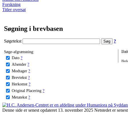
Forskning
Titler oversat
Søgning i brevbasen
Søgetekst
?
Søge-afgrænsning:
Hjæl
Dato
?
Herko
Afsender
?
Modtager
?
Brevtekst
?
Herkomst
?
Original Placering
?
Metatekst
?
Denne side er senest opdateret 13. november 2025 Netstedet er senest