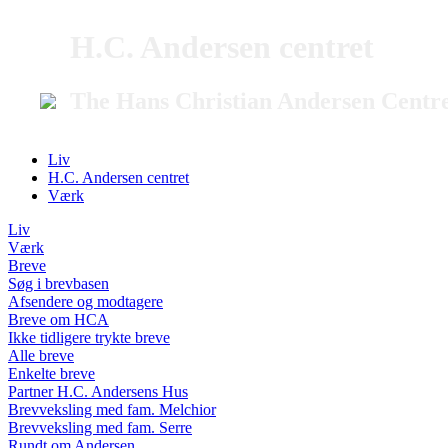
H.C. Andersen centret
The Hans Christian Andersen Centr
Liv
H.C. Andersen centret
Værk
Liv
Værk
Breve
Søg i brevbasen
Afsendere og modtagere
Breve om HCA
Ikke tidligere trykte breve
Alle breve
Enkelte breve
Partner H.C. Andersens Hus
Brevveksling med fam. Melchior
Brevveksling med fam. Serre
Rundt om Andersen