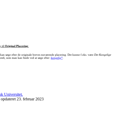
p til
Original Placering
:
kan søge efter de originale breves nuværende placering. Det kunne f.eks. være
Det Kongelige
otek
, som man kan finde ved at søge efter:
kongelig*
.
 opdateret 23. februar 2023