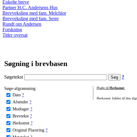
Enkelte breve
Partner H.C. Andersens Hus
Brevveksling med fam. Melchior
Brevveksling med fam. Serre
Rundt om Andersen
Forskning
Titler oversat
Søgning i brevbasen
Søgetekst
?
Søge-afgrænsning:
Hjælp til
Herkomst
:
Dato
?
Herkomst: kilden til den digi
Afsender
?
Modtager
?
Brevtekst
?
Herkomst
?
Original Placering
?
Metatekst
?