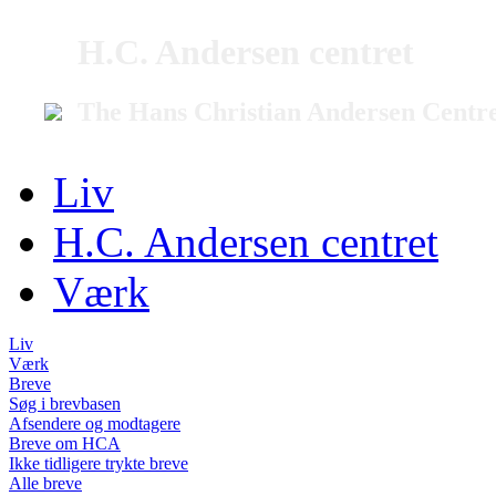
H.C. Andersen centret
The Hans Christian Andersen Centr
Liv
H.C. Andersen centret
Værk
Liv
Værk
Breve
Søg i brevbasen
Afsendere og modtagere
Breve om HCA
Ikke tidligere trykte breve
Alle breve