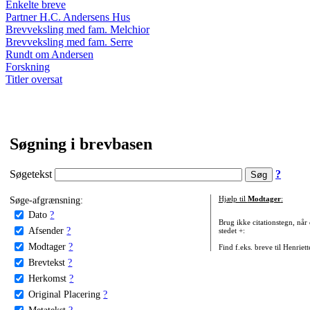
Enkelte breve
Partner H.C. Andersens Hus
Brevveksling med fam. Melchior
Brevveksling med fam. Serre
Rundt om Andersen
Forskning
Titler oversat
Søgning i brevbasen
Søgetekst
?
Søge-afgrænsning:
Hjælp til
Modtager
:
Dato
?
Brug ikke citationstegn, når
Afsender
?
stedet +:
Modtager
?
Find f.eks. breve til Henriet
Brevtekst
?
Herkomst
?
Original Placering
?
Metatekst
?