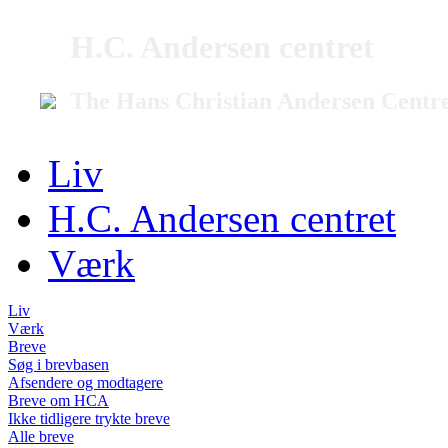
H.C. Andersen centret
The Hans Christian Andersen Centr
Liv
H.C. Andersen centret
Værk
Liv
Værk
Breve
Søg i brevbasen
Afsendere og modtagere
Breve om HCA
Ikke tidligere trykte breve
Alle breve