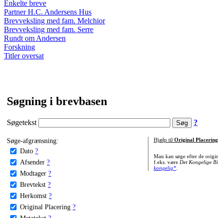
Enkelte breve
Partner H.C. Andersens Hus
Brevveksling med fam. Melchior
Brevveksling med fam. Serre
Rundt om Andersen
Forskning
Titler oversat
Søgning i brevbasen
Søgetekst
?
Søge-afgrænsning:
Hjælp til
Original Placering
Dato
?
Man kan søge efter de origi
Afsender
?
f.eks. være
Det Kongelige Bi
kongelig*
.
Modtager
?
Brevtekst
?
Herkomst
?
Original Placering
?
Metatekst
?