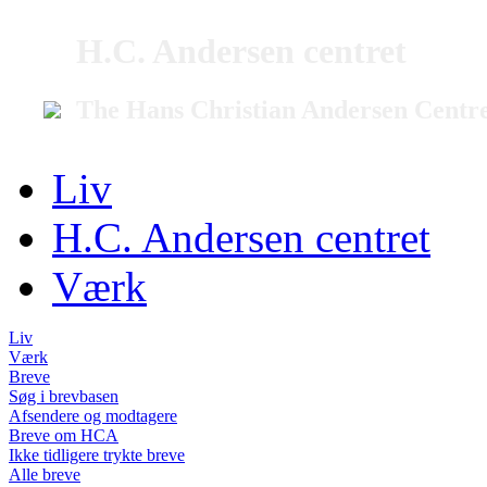
H.C. Andersen centret
The Hans Christian Andersen Centr
Liv
H.C. Andersen centret
Værk
Liv
Værk
Breve
Søg i brevbasen
Afsendere og modtagere
Breve om HCA
Ikke tidligere trykte breve
Alle breve