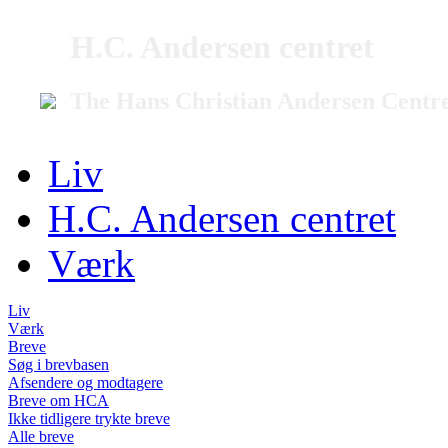
H.C. Andersen centret
The Hans Christian Andersen Centr
Liv
H.C. Andersen centret
Værk
Liv
Værk
Breve
Søg i brevbasen
Afsendere og modtagere
Breve om HCA
Ikke tidligere trykte breve
Alle breve