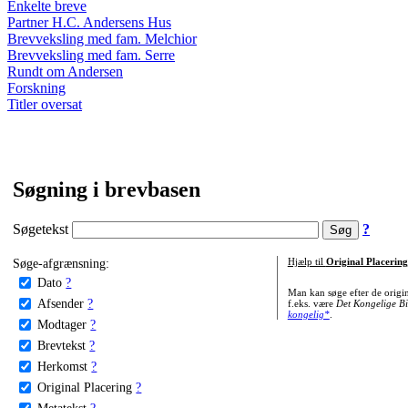
Enkelte breve
Partner H.C. Andersens Hus
Brevveksling med fam. Melchior
Brevveksling med fam. Serre
Rundt om Andersen
Forskning
Titler oversat
Søgning i brevbasen
Søgetekst
?
Søge-afgrænsning:
Hjælp til
Original Placering
Dato
?
Man kan søge efter de origi
Afsender
?
f.eks. være
Det Kongelige Bi
kongelig*
.
Modtager
?
Brevtekst
?
Herkomst
?
Original Placering
?
Metatekst
?