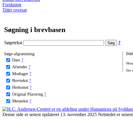
Forskning
Titler oversat
Søgning i brevbasen
Søgetekst
?
Søge-afgrænsning:
Hjæl
Dato
?
Metat
Afsender
?
Der e
Modtager
?
Brevtekst
?
Herkomst
?
Original Placering
?
Metatekst
?
Denne side er senest opdateret 13. november 2025 Netstedet er senest