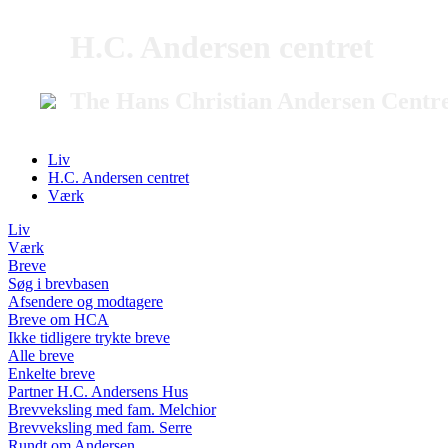
H.C. Andersen centret
The Hans Christian Andersen Centr
Liv
H.C. Andersen centret
Værk
Liv
Værk
Breve
Søg i brevbasen
Afsendere og modtagere
Breve om HCA
Ikke tidligere trykte breve
Alle breve
Enkelte breve
Partner H.C. Andersens Hus
Brevveksling med fam. Melchior
Brevveksling med fam. Serre
Rundt om Andersen