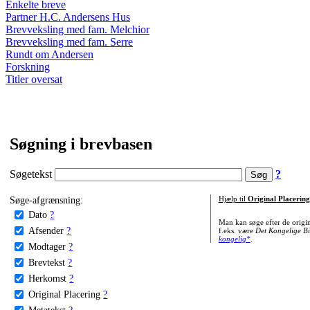
Enkelte breve
Partner H.C. Andersens Hus
Brevveksling med fam. Melchior
Brevveksling med fam. Serre
Rundt om Andersen
Forskning
Titler oversat
Søgning i brevbasen
Søgetekst
?
Søge-afgrænsning:
Hjælp til
Original Placering
Dato
?
Man kan søge efter de origi
Afsender
?
f.eks. være
Det Kongelige Bi
kongelig*
.
Modtager
?
Brevtekst
?
Herkomst
?
Original Placering
?
Metatekst
?