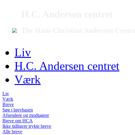
H.C. Andersen centret
The Hans Christian Andersen Centr
Liv
H.C. Andersen centret
Værk
Liv
Værk
Breve
Søg i brevbasen
Afsendere og modtagere
Breve om HCA
Ikke tidligere trykte breve
Alle breve