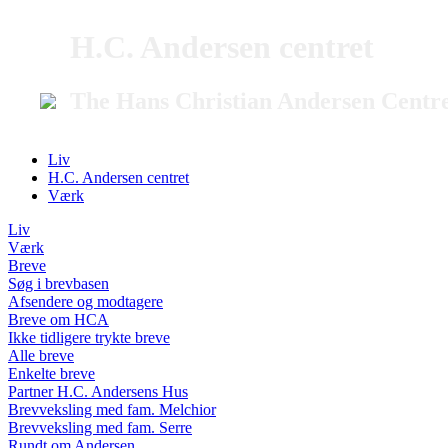
H.C. Andersen centret
The Hans Christian Andersen Centr
Liv
H.C. Andersen centret
Værk
Liv
Værk
Breve
Søg i brevbasen
Afsendere og modtagere
Breve om HCA
Ikke tidligere trykte breve
Alle breve
Enkelte breve
Partner H.C. Andersens Hus
Brevveksling med fam. Melchior
Brevveksling med fam. Serre
Rundt om Andersen