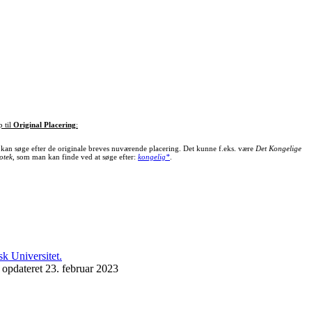
p til
Original Placering
:
kan søge efter de originale breves nuværende placering. Det kunne f.eks. være
Det Kongelige
otek
, som man kan finde ved at søge efter:
kongelig*
.
 opdateret 23. februar 2023