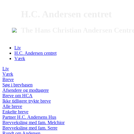
H.C. Andersen centret
The Hans Christian Andersen Centr
Liv
H.C. Andersen centret
Værk
Liv
Værk
Breve
Søg i brevbasen
Afsendere og modtagere
Breve om HCA
Ikke tidligere trykte breve
Alle breve
Enkelte breve
Partner H.C. Andersens Hus
Brevveksling med fam. Melchior
Brevveksling med fam. Serre
Rundt om Andersen