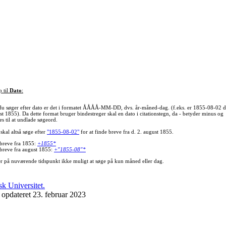
p til
Dato
:
du søger efter dato er det i formatet ÅÅÅÅ-MM-DD, dvs. år-måned-dag. (f.eks. er 1855-08-02 d
st 1855). Da dette format bruger bindestreger skal en dato i citationstegn, da - betyder minus og
s til at undlade søgeord.
skal altså søge efter
"1855-08-02"
for at finde breve fra d. 2. august 1855.
 breve fra 1855:
+1855*
 breve fra august 1855:
+"1855-08"*
er på nuværende tidspunkt ikke muligt at søge på kun måned eller dag.
 opdateret 23. februar 2023