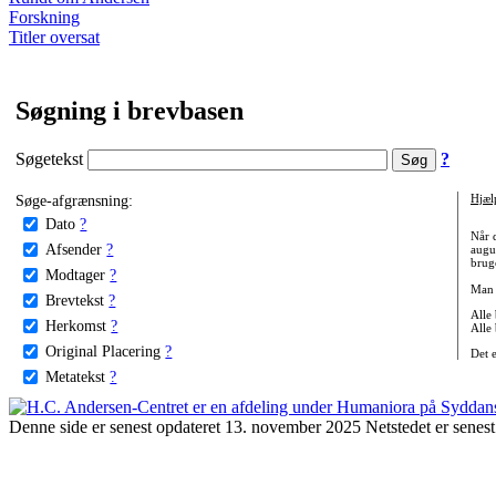
Forskning
Titler oversat
Søgning i brevbasen
Søgetekst
?
Søge-afgrænsning:
Hjæl
Dato
?
Når 
Afsender
?
augu
bruge
Modtager
?
Man 
Brevtekst
?
Alle
Herkomst
?
Alle
Original Placering
?
Det 
Metatekst
?
Denne side er senest opdateret 13. november 2025 Netstedet er senest