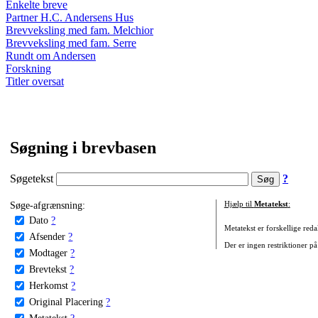
Enkelte breve
Partner H.C. Andersens Hus
Brevveksling med fam. Melchior
Brevveksling med fam. Serre
Rundt om Andersen
Forskning
Titler oversat
Søgning i brevbasen
Søgetekst
?
Søge-afgrænsning:
Hjælp til
Metatekst
:
Dato
?
Metatekst er forskellige reda
Afsender
?
Der er ingen restriktioner på
Modtager
?
Brevtekst
?
Herkomst
?
Original Placering
?
Metatekst
?