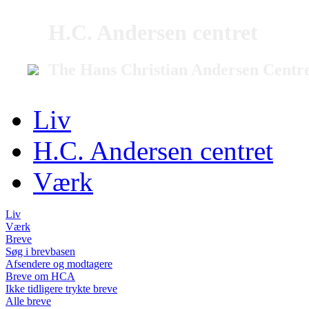
H.C. Andersen centret
The Hans Christian Andersen Centr
Liv
H.C. Andersen centret
Værk
Liv
Værk
Breve
Søg i brevbasen
Afsendere og modtagere
Breve om HCA
Ikke tidligere trykte breve
Alle breve