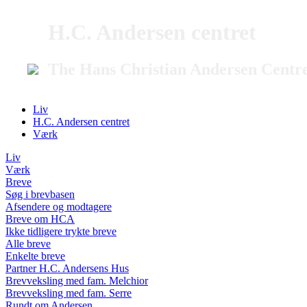
H.C. Andersen centret
The Hans Christian Andersen Centr
Liv
H.C. Andersen centret
Værk
Liv
Værk
Breve
Søg i brevbasen
Afsendere og modtagere
Breve om HCA
Ikke tidligere trykte breve
Alle breve
Enkelte breve
Partner H.C. Andersens Hus
Brevveksling med fam. Melchior
Brevveksling med fam. Serre
Rundt om Andersen