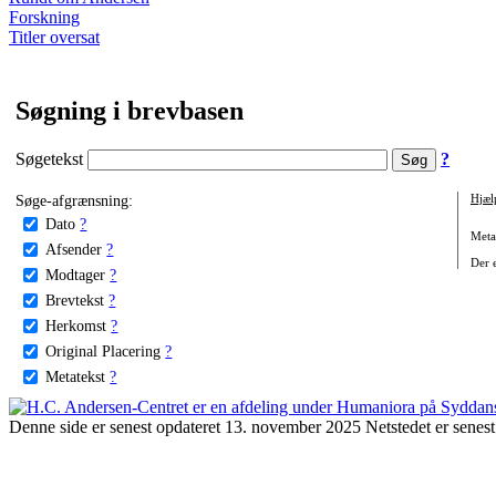
Forskning
Titler oversat
Søgning i brevbasen
Søgetekst
?
Søge-afgrænsning:
Hjæl
Dato
?
Metat
Afsender
?
Der e
Modtager
?
Brevtekst
?
Herkomst
?
Original Placering
?
Metatekst
?
Denne side er senest opdateret 13. november 2025 Netstedet er senest