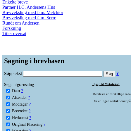
Enkelte breve
Partner H.C. Andersens Hus
Brevveksling med fam. Melchior
Brevveksling med fam. Serre
Rundt om Andersen
Forskning
Titler oversat
Søgning i brevbasen
Søgetekst
?
Søge-afgrænsning:
Hjælp til
Metatekst
:
Dato
?
Metatekst er forskellige reda
Afsender
?
Der er ingen restriktioner på
Modtager
?
Brevtekst
?
Herkomst
?
Original Placering
?
Metatekst
?