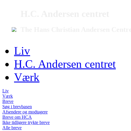
H.C. Andersen centret
The Hans Christian Andersen Centr
Liv
H.C. Andersen centret
Værk
Liv
Værk
Breve
Søg i brevbasen
Afsendere og modtagere
Breve om HCA
Ikke tidligere trykte breve
Alle breve