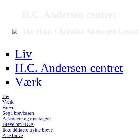
H.C. Andersen centret
The Hans Christian Andersen Centr
Liv
H.C. Andersen centret
Værk
Liv
Værk
Breve
Søg i brevbasen
Afsendere og modtagere
Breve om HCA
Ikke tidligere trykte breve
Alle breve