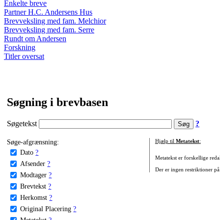
Enkelte breve
Partner H.C. Andersens Hus
Brevveksling med fam. Melchior
Brevveksling med fam. Serre
Rundt om Andersen
Forskning
Titler oversat
Søgning i brevbasen
Søgetekst
?
Søge-afgrænsning:
Hjælp til
Metatekst
:
Dato
?
Metatekst er forskellige reda
Afsender
?
Der er ingen restriktioner på
Modtager
?
Brevtekst
?
Herkomst
?
Original Placering
?
Metatekst
?