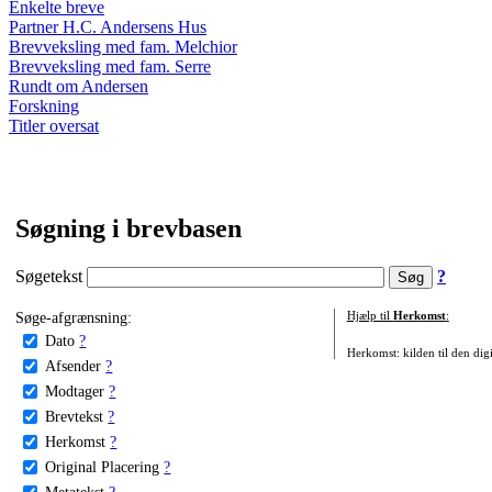
Enkelte breve
Partner H.C. Andersens Hus
Brevveksling med fam. Melchior
Brevveksling med fam. Serre
Rundt om Andersen
Forskning
Titler oversat
Søgning i brevbasen
Søgetekst
?
Søge-afgrænsning:
Hjælp til
Herkomst
:
Dato
?
Herkomst: kilden til den digi
Afsender
?
Modtager
?
Brevtekst
?
Herkomst
?
Original Placering
?
Metatekst
?