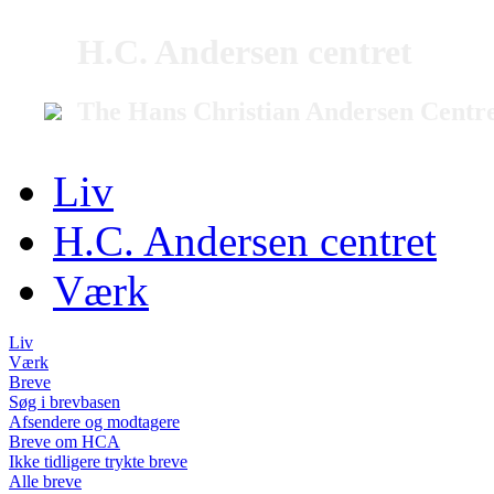
H.C. Andersen centret
The Hans Christian Andersen Centr
Liv
H.C. Andersen centret
Værk
Liv
Værk
Breve
Søg i brevbasen
Afsendere og modtagere
Breve om HCA
Ikke tidligere trykte breve
Alle breve