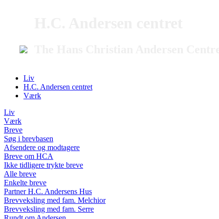
H.C. Andersen centret
The Hans Christian Andersen Centr
Liv
H.C. Andersen centret
Værk
Liv
Værk
Breve
Søg i brevbasen
Afsendere og modtagere
Breve om HCA
Ikke tidligere trykte breve
Alle breve
Enkelte breve
Partner H.C. Andersens Hus
Brevveksling med fam. Melchior
Brevveksling med fam. Serre
Rundt om Andersen