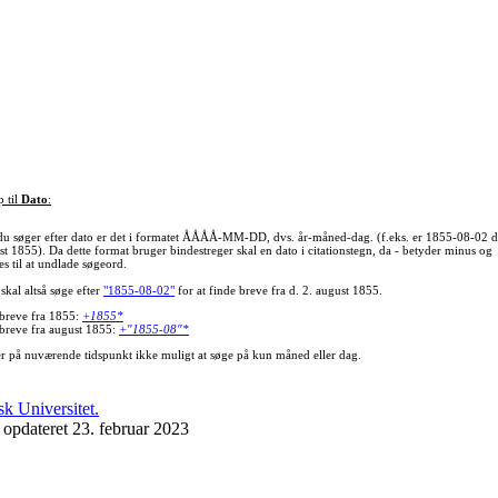
p til
Dato
:
du søger efter dato er det i formatet ÅÅÅÅ-MM-DD, dvs. år-måned-dag. (f.eks. er 1855-08-02 d
st 1855). Da dette format bruger bindestreger skal en dato i citationstegn, da - betyder minus og
s til at undlade søgeord.
skal altså søge efter
"1855-08-02"
for at finde breve fra d. 2. august 1855.
 breve fra 1855:
+1855*
 breve fra august 1855:
+"1855-08"*
er på nuværende tidspunkt ikke muligt at søge på kun måned eller dag.
 opdateret 23. februar 2023