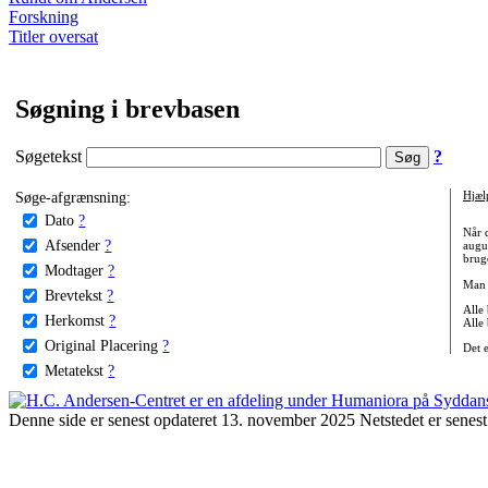
Forskning
Titler oversat
Søgning i brevbasen
Søgetekst
?
Søge-afgrænsning:
Hjæl
Dato
?
Når 
Afsender
?
augu
bruge
Modtager
?
Man 
Brevtekst
?
Alle
Herkomst
?
Alle
Original Placering
?
Det 
Metatekst
?
Denne side er senest opdateret 13. november 2025 Netstedet er senest