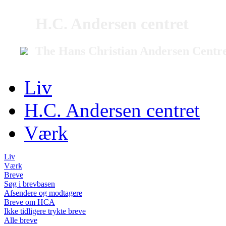
H.C. Andersen centret
The Hans Christian Andersen Centr
Liv
H.C. Andersen centret
Værk
Liv
Værk
Breve
Søg i brevbasen
Afsendere og modtagere
Breve om HCA
Ikke tidligere trykte breve
Alle breve