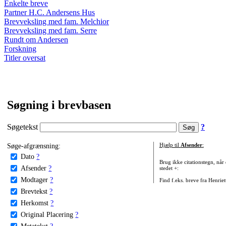
Enkelte breve
Partner H.C. Andersens Hus
Brevveksling med fam. Melchior
Brevveksling med fam. Serre
Rundt om Andersen
Forskning
Titler oversat
Søgning i brevbasen
Søgetekst
?
Søge-afgrænsning:
Hjælp til
Afsender
:
Dato
?
Brug ikke citationstegn, når
Afsender
?
stedet +:
Modtager
?
Find f.eks. breve fra Henrie
Brevtekst
?
Herkomst
?
Original Placering
?
Metatekst
?