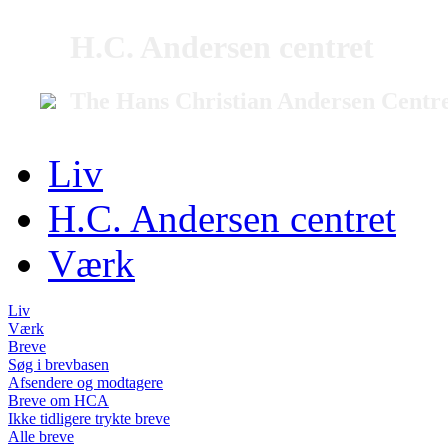
H.C. Andersen centret
The Hans Christian Andersen Centr
Liv
H.C. Andersen centret
Værk
Liv
Værk
Breve
Søg i brevbasen
Afsendere og modtagere
Breve om HCA
Ikke tidligere trykte breve
Alle breve