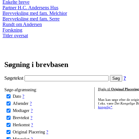
Enkelte breve
Partner H.C. Andersens Hus
Brevveksling med fam. Melchior
Brevveksling med fam. Serre
Rundt om Andersen
Forskning
Titler oversat
Søgning i brevbasen
Søgetekst
?
Søge-afgrænsning:
Hjælp til
Original Placering
Dato
?
Man kan søge efter de origi
Afsender
?
f.eks. være
Det Kongelige Bi
kongelig*
.
Modtager
?
Brevtekst
?
Herkomst
?
Original Placering
?
Metatekst
?