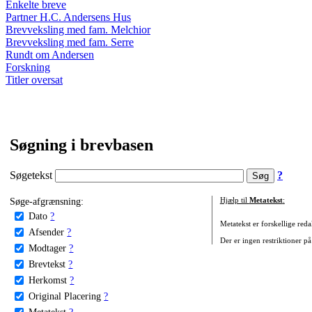
Enkelte breve
Partner H.C. Andersens Hus
Brevveksling med fam. Melchior
Brevveksling med fam. Serre
Rundt om Andersen
Forskning
Titler oversat
Søgning i brevbasen
Søgetekst
?
Søge-afgrænsning:
Hjælp til
Metatekst
:
Dato
?
Metatekst er forskellige reda
Afsender
?
Der er ingen restriktioner på
Modtager
?
Brevtekst
?
Herkomst
?
Original Placering
?
Metatekst
?