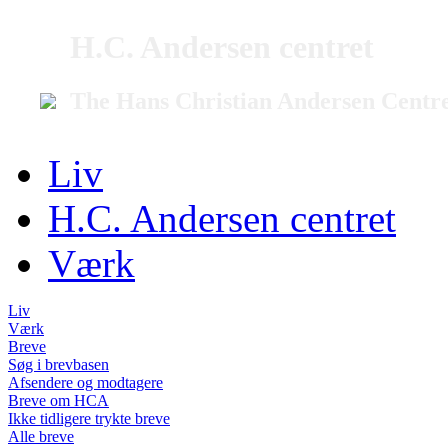
H.C. Andersen centret
The Hans Christian Andersen Centr
Liv
H.C. Andersen centret
Værk
Liv
Værk
Breve
Søg i brevbasen
Afsendere og modtagere
Breve om HCA
Ikke tidligere trykte breve
Alle breve