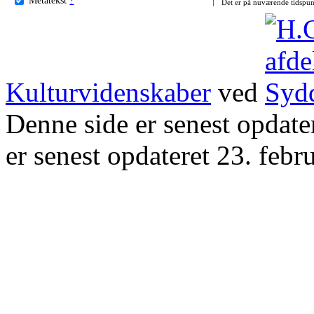
Det er på nuværende tidspun
Kulturvidenskaber
ved
Denne side er senest opdat
er senest opdateret 23. febr