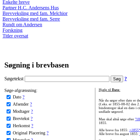
Enkelte breve
Partner H.C. Andersens Hus
Brevveksling med fam. Melchior
Brevveksling med fam. Serre
Rundt om Andersen
Forskning
Titler oversat
Søgning i brevbasen
Søgetekst
?
Søge-afgrænsning:
Hjælp til
Dato
:
Dato
?
Når du søger efter dato er
Afsender
?
(f.eks. er 1855-08-02 den 2
bindestreger skal en dato i c
Modtager
?
undlade søgeord.
Brevtekst
?
Man skal altså søge efter
"18
1855.
Herkomst
?
Alle breve fra 1855:
+1855
Original Placering
?
Alle breve fra august 1855:
Metatekst
?