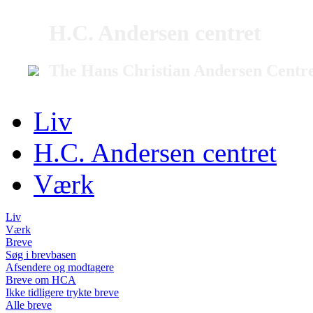
H.C. Andersen centret
The Hans Christian Andersen Centr
Liv
H.C. Andersen centret
Værk
Liv
Værk
Breve
Søg i brevbasen
Afsendere og modtagere
Breve om HCA
Ikke tidligere trykte breve
Alle breve