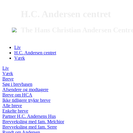
H.C. Andersen centret
The Hans Christian Andersen Centr
Liv
H.C. Andersen centret
Værk
Liv
Værk
Breve
Søg i brevbasen
Afsendere og modtagere
Breve om HCA
Ikke tidligere trykte breve
Alle breve
Enkelte breve
Partner H.C. Andersens Hus
Brevveksling med fam. Melchior
Brevveksling med fam. Serre
Rundt om Andersen