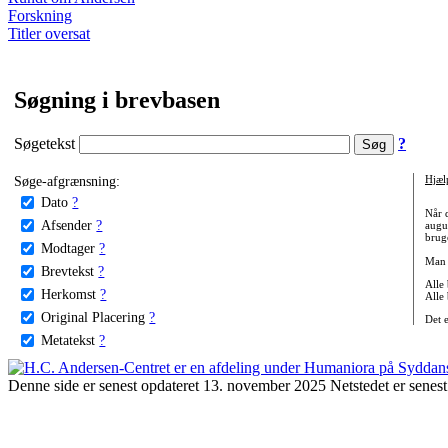
Forskning
Titler oversat
Søgning i brevbasen
Søgetekst
?
Søge-afgrænsning:
Hjæl
Dato
?
Når 
Afsender
?
augu
bruge
Modtager
?
Man 
Brevtekst
?
Alle
Herkomst
?
Alle
Original Placering
?
Det 
Metatekst
?
Denne side er senest opdateret 13. november 2025 Netstedet er senest