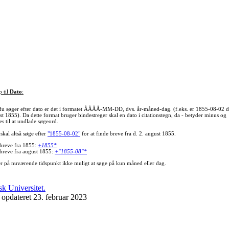
p til
Dato
:
du søger efter dato er det i formatet ÅÅÅÅ-MM-DD, dvs. år-måned-dag. (f.eks. er 1855-08-02 d
st 1855). Da dette format bruger bindestreger skal en dato i citationstegn, da - betyder minus og
s til at undlade søgeord.
skal altså søge efter
"1855-08-02"
for at finde breve fra d. 2. august 1855.
 breve fra 1855:
+1855*
 breve fra august 1855:
+"1855-08"*
er på nuværende tidspunkt ikke muligt at søge på kun måned eller dag.
 opdateret 23. februar 2023