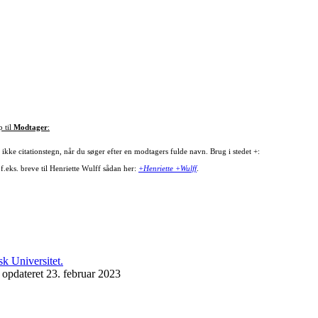
p til
Modtager
:
ikke citationstegn, når du søger efter en modtagers fulde navn. Brug i stedet +:
f.eks. breve til Henriette Wulff sådan her:
+Henriette +Wulff
.
 opdateret 23. februar 2023