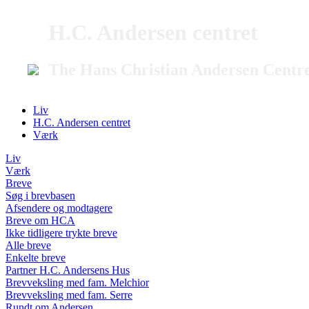
H.C. Andersen centret
The Hans Christian Andersen Centr
Liv
H.C. Andersen centret
Værk
Liv
Værk
Breve
Søg i brevbasen
Afsendere og modtagere
Breve om HCA
Ikke tidligere trykte breve
Alle breve
Enkelte breve
Partner H.C. Andersens Hus
Brevveksling med fam. Melchior
Brevveksling med fam. Serre
Rundt om Andersen