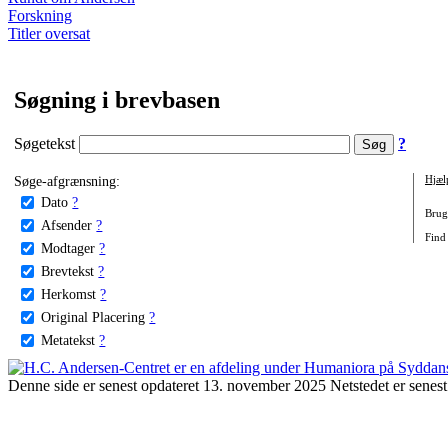
Forskning
Titler oversat
Søgning i brevbasen
Søgetekst
?
Søge-afgrænsning:
Hjæl
Dato
?
Brug 
Afsender
?
Find 
Modtager
?
Brevtekst
?
Herkomst
?
Original Placering
?
Metatekst
?
Denne side er senest opdateret 13. november 2025 Netstedet er senest