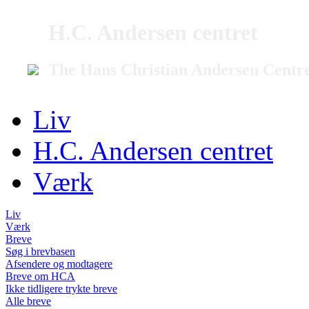
H.C. Andersen centret
The Hans Christian Andersen Centr
Liv
H.C. Andersen centret
Værk
Liv
Værk
Breve
Søg i brevbasen
Afsendere og modtagere
Breve om HCA
Ikke tidligere trykte breve
Alle breve