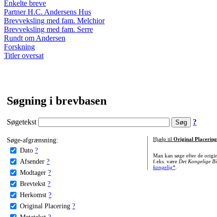
Enkelte breve
Partner H.C. Andersens Hus
Brevveksling med fam. Melchior
Brevveksling med fam. Serre
Rundt om Andersen
Forskning
Titler oversat
Søgning i brevbasen
Søgetekst
?
Søge-afgrænsning:
Hjælp til
Original Placering
Dato
?
Man kan søge efter de origi
Afsender
?
f.eks. være
Det Kongelige Bi
kongelig*
.
Modtager
?
Brevtekst
?
Herkomst
?
Original Placering
?
Metatekst
?