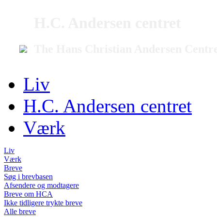
H.C. Andersen centret
The Hans Christian Andersen Centr
Liv
H.C. Andersen centret
Værk
Liv
Værk
Breve
Søg i brevbasen
Afsendere og modtagere
Breve om HCA
Ikke tidligere trykte breve
Alle breve