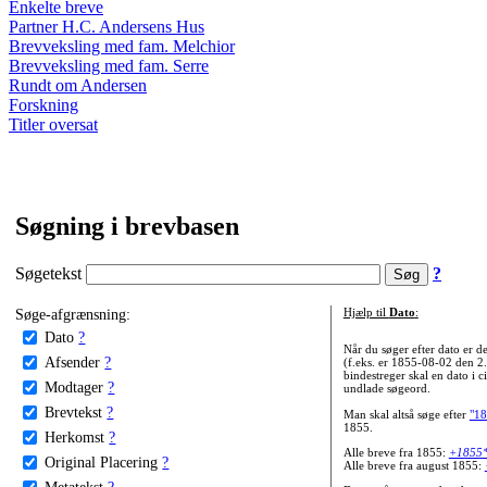
Enkelte breve
Partner H.C. Andersens Hus
Brevveksling med fam. Melchior
Brevveksling med fam. Serre
Rundt om Andersen
Forskning
Titler oversat
Søgning i brevbasen
Søgetekst
?
Søge-afgrænsning:
Hjælp til
Dato
:
Dato
?
Når du søger efter dato er
Afsender
?
(f.eks. er 1855-08-02 den 2
bindestreger skal en dato i c
Modtager
?
undlade søgeord.
Brevtekst
?
Man skal altså søge efter
"18
1855.
Herkomst
?
Alle breve fra 1855:
+1855
Original Placering
?
Alle breve fra august 1855:
Metatekst
?