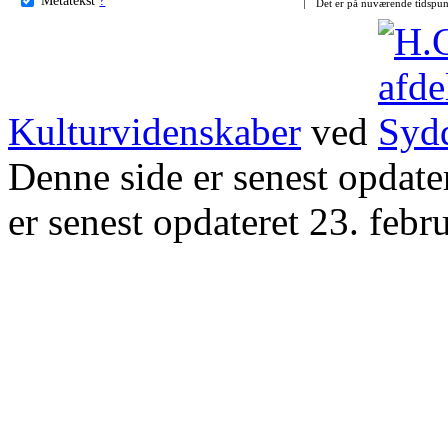
Det er på nuværende tidspun
Kulturvidenskaber
ved
Denne side er senest opdat
er senest opdateret 23. febr