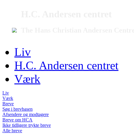
H.C. Andersen centret
The Hans Christian Andersen Centr
Liv
H.C. Andersen centret
Værk
Liv
Værk
Breve
Søg i brevbasen
Afsendere og modtagere
Breve om HCA
Ikke tidligere trykte breve
Alle breve