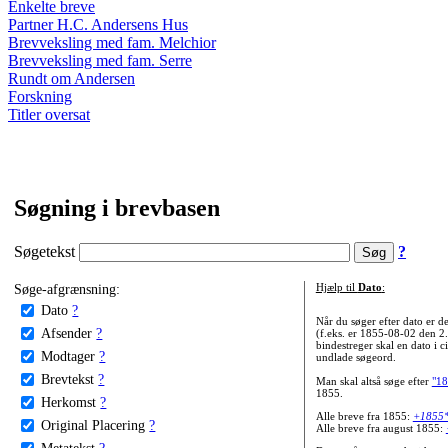
Enkelte breve
Partner H.C. Andersens Hus
Brevveksling med fam. Melchior
Brevveksling med fam. Serre
Rundt om Andersen
Forskning
Titler oversat
Søgning i brevbasen
Søgetekst
?
Søge-afgrænsning:
Hjælp til
Dato
:
Dato
?
Når du søger efter dato er
Afsender
?
(f.eks. er 1855-08-02 den 2
bindestreger skal en dato i c
Modtager
?
undlade søgeord.
Brevtekst
?
Man skal altså søge efter
"18
1855.
Herkomst
?
Alle breve fra 1855:
+1855
Original Placering
?
Alle breve fra august 1855:
Metatekst
?