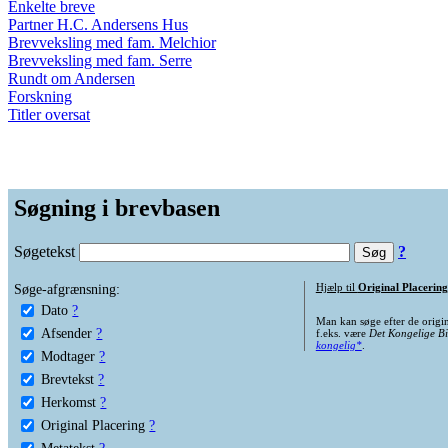
Enkelte breve
Partner H.C. Andersens Hus
Brevveksling med fam. Melchior
Brevveksling med fam. Serre
Rundt om Andersen
Forskning
Titler oversat
Søgning i brevbasen
Søgetekst
?
Søge-afgrænsning:
Hjælp til
Original Placering
Dato
?
Man kan søge efter de origi
Afsender
?
f.eks. være
Det Kongelige Bi
kongelig*
.
Modtager
?
Brevtekst
?
Herkomst
?
Original Placering
?
Metatekst
?