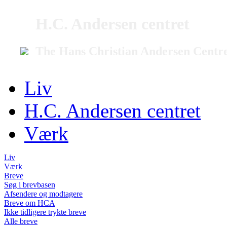
H.C. Andersen centret
The Hans Christian Andersen Centr
Liv
H.C. Andersen centret
Værk
Liv
Værk
Breve
Søg i brevbasen
Afsendere og modtagere
Breve om HCA
Ikke tidligere trykte breve
Alle breve