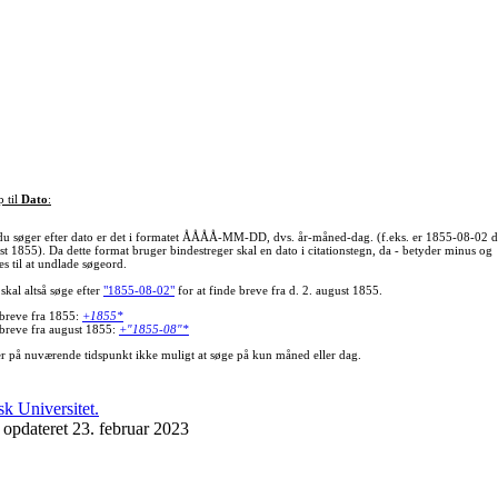
p til
Dato
:
du søger efter dato er det i formatet ÅÅÅÅ-MM-DD, dvs. år-måned-dag. (f.eks. er 1855-08-02 d
st 1855). Da dette format bruger bindestreger skal en dato i citationstegn, da - betyder minus og
s til at undlade søgeord.
skal altså søge efter
"1855-08-02"
for at finde breve fra d. 2. august 1855.
 breve fra 1855:
+1855*
 breve fra august 1855:
+"1855-08"*
er på nuværende tidspunkt ikke muligt at søge på kun måned eller dag.
 opdateret 23. februar 2023