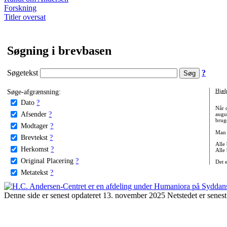
Forskning
Titler oversat
Søgning i brevbasen
Søgetekst
?
Søge-afgrænsning:
Hjæl
Dato
?
Når 
Afsender
?
augu
bruge
Modtager
?
Man 
Brevtekst
?
Alle
Herkomst
?
Alle
Original Placering
?
Det 
Metatekst
?
Denne side er senest opdateret 13. november 2025 Netstedet er senest