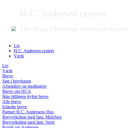
H.C. Andersen centret
The Hans Christian Andersen Centr
Liv
H.C. Andersen centret
Værk
Liv
Værk
Breve
Søg i brevbasen
Afsendere og modtagere
Breve om HCA
Ikke tidligere trykte breve
Alle breve
Enkelte breve
Partner H.C. Andersens Hus
Brevveksling med fam. Melchior
Brevveksling med fam. Serre
Rundt om Andersen