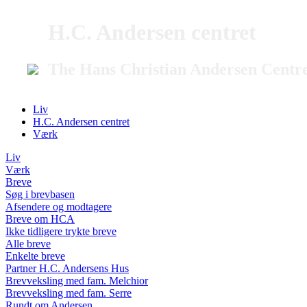
H.C. Andersen centret
The Hans Christian Andersen Centr
Liv
H.C. Andersen centret
Værk
Liv
Værk
Breve
Søg i brevbasen
Afsendere og modtagere
Breve om HCA
Ikke tidligere trykte breve
Alle breve
Enkelte breve
Partner H.C. Andersens Hus
Brevveksling med fam. Melchior
Brevveksling med fam. Serre
Rundt om Andersen