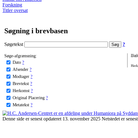
Forskning
Titler oversat
Søgning i brevbasen
Søgetekst
?
Søge-afgrænsning:
Hjæl
Dato
?
Herko
Afsender
?
Modtager
?
Brevtekst
?
Herkomst
?
Original Placering
?
Metatekst
?
Denne side er senest opdateret 13. november 2025 Netstedet er senest