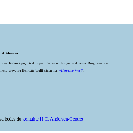
p til
Afsender
:
ikke citationstegn, når du søger efter en modtagers fulde navn. Brug i stedet +:
 f.eks. breve fra Henriette Wulff sådan her:
+Henriette +Wulff
.
e så bedes du
kontakte H.C. Andersen-Centret