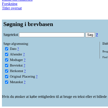
Forskning
Titler oversat
Søgning i brevbasen
Søgetekst
?
Søge-afgrænsning:
Hjæl
Dato
?
Brug 
Afsender
?
Find
Modtager
?
Brevtekst
?
Herkomst
?
Original Placering
?
Metatekst
?
Hvis du ønsker at købe rettigheden til at bruge en tekst eller et billed