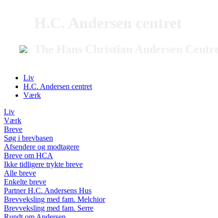
H.C. Andersen centret
The Hans Christian Andersen Centr
Liv
H.C. Andersen centret
Værk
Liv
Værk
Breve
Søg i brevbasen
Afsendere og modtagere
Breve om HCA
Ikke tidligere trykte breve
Alle breve
Enkelte breve
Partner H.C. Andersens Hus
Brevveksling med fam. Melchior
Brevveksling med fam. Serre
Rundt om Andersen