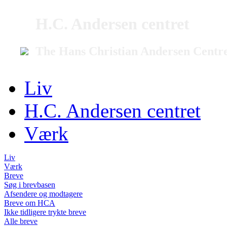
H.C. Andersen centret
The Hans Christian Andersen Centr
Liv
H.C. Andersen centret
Værk
Liv
Værk
Breve
Søg i brevbasen
Afsendere og modtagere
Breve om HCA
Ikke tidligere trykte breve
Alle breve