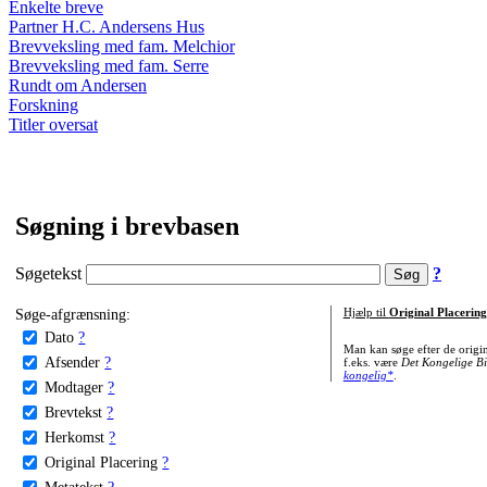
Enkelte breve
Partner H.C. Andersens Hus
Brevveksling med fam. Melchior
Brevveksling med fam. Serre
Rundt om Andersen
Forskning
Titler oversat
Søgning i brevbasen
Søgetekst
?
Søge-afgrænsning:
Hjælp til
Original Placering
Dato
?
Man kan søge efter de origi
Afsender
?
f.eks. være
Det Kongelige Bi
kongelig*
.
Modtager
?
Brevtekst
?
Herkomst
?
Original Placering
?
Metatekst
?