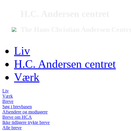
H.C. Andersen centret
The Hans Christian Andersen Centr
Liv
H.C. Andersen centret
Værk
Liv
Værk
Breve
Søg i brevbasen
Afsendere og modtagere
Breve om HCA
Ikke tidligere trykte breve
Alle breve