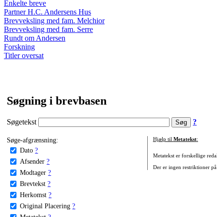
Enkelte breve
Partner H.C. Andersens Hus
Brevveksling med fam. Melchior
Brevveksling med fam. Serre
Rundt om Andersen
Forskning
Titler oversat
Søgning i brevbasen
Søgetekst
?
Søge-afgrænsning:
Hjælp til
Metatekst
:
Dato
?
Metatekst er forskellige reda
Afsender
?
Der er ingen restriktioner på
Modtager
?
Brevtekst
?
Herkomst
?
Original Placering
?
Metatekst
?