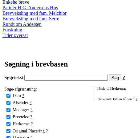
Enkelte breve
Partner H.C. Andersens Hus
Brevveksling med fam. Melchior
Brevveksling med fam. Serre
Rundt om Andersen
Forskning
Titler oversat
Søgning i brevbasen
Søgetekst
?
Søge-afgrænsning:
Hjælp til
Herkomst
:
Dato
?
Herkomst: kilden til den digi
Afsender
?
Modtager
?
Brevtekst
?
Herkomst
?
Original Placering
?
Metatekst
?