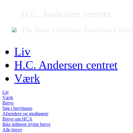
H.C. Andersen centret
The Hans Christian Andersen Centr
Liv
H.C. Andersen centret
Værk
Liv
Værk
Breve
Søg i brevbasen
Afsendere og modtagere
Breve om HCA
Ikke tidligere trykte breve
Alle breve