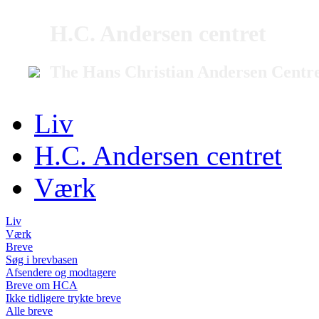
H.C. Andersen centret
The Hans Christian Andersen Centr
Liv
H.C. Andersen centret
Værk
Liv
Værk
Breve
Søg i brevbasen
Afsendere og modtagere
Breve om HCA
Ikke tidligere trykte breve
Alle breve