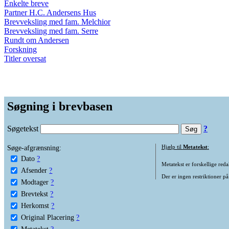
Enkelte breve
Partner H.C. Andersens Hus
Brevveksling med fam. Melchior
Brevveksling med fam. Serre
Rundt om Andersen
Forskning
Titler oversat
Søgning i brevbasen
Søgetekst
?
Søge-afgrænsning:
Hjælp til
Metatekst
:
Dato
?
Metatekst er forskellige reda
Afsender
?
Der er ingen restriktioner på
Modtager
?
Brevtekst
?
Herkomst
?
Original Placering
?
Metatekst
?