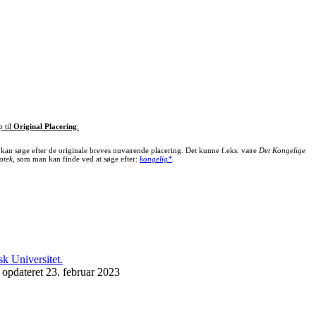
p til
Original Placering
:
kan søge efter de originale breves nuværende placering. Det kunne f.eks. være
Det Kongelige
otek
, som man kan finde ved at søge efter:
kongelig*
.
 opdateret 23. februar 2023