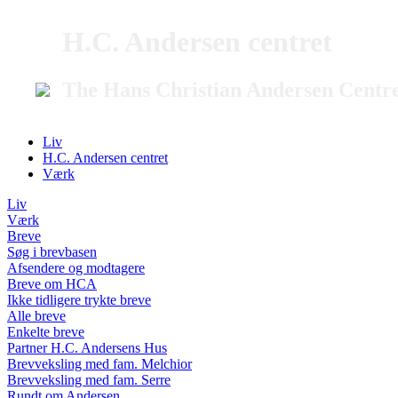
H.C. Andersen centret
The Hans Christian Andersen Centr
Liv
H.C. Andersen centret
Værk
Liv
Værk
Breve
Søg i brevbasen
Afsendere og modtagere
Breve om HCA
Ikke tidligere trykte breve
Alle breve
Enkelte breve
Partner H.C. Andersens Hus
Brevveksling med fam. Melchior
Brevveksling med fam. Serre
Rundt om Andersen