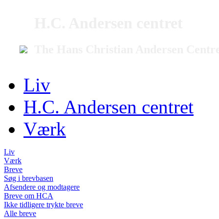
H.C. Andersen centret
The Hans Christian Andersen Centr
Liv
H.C. Andersen centret
Værk
Liv
Værk
Breve
Søg i brevbasen
Afsendere og modtagere
Breve om HCA
Ikke tidligere trykte breve
Alle breve