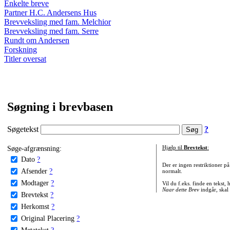
Enkelte breve
Partner H.C. Andersens Hus
Brevveksling med fam. Melchior
Brevveksling med fam. Serre
Rundt om Andersen
Forskning
Titler oversat
Søgning i brevbasen
Søgetekst
?
Søge-afgrænsning:
Hjælp til
Brevtekst
:
Dato
?
Der er ingen restriktioner p
Afsender
?
normalt.
Modtager
?
Vil du f.eks. finde en tekst,
Naar dette Brev
indgår, skal
Brevtekst
?
Herkomst
?
Original Placering
?
Metatekst
?