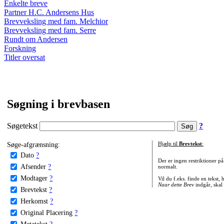
Enkelte breve
Partner H.C. Andersens Hus
Brevveksling med fam. Melchior
Brevveksling med fam. Serre
Rundt om Andersen
Forskning
Titler oversat
Søgning i brevbasen
Søgetekst
?
Søge-afgrænsning:
Hjælp til
Brevtekst
:
Dato
?
Der er ingen restriktioner p
Afsender
?
normalt.
Modtager
?
Vil du f.eks. finde en tekst,
Naar dette Brev
indgår, skal
Brevtekst
?
Herkomst
?
Original Placering
?
Metatekst
?