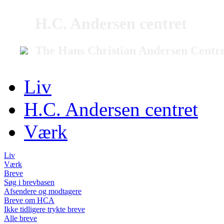
H.C. Andersen centret
The Hans Christian Andersen Centr
Liv
H.C. Andersen centret
Værk
Liv
Værk
Breve
Søg i brevbasen
Afsendere og modtagere
Breve om HCA
Ikke tidligere trykte breve
Alle breve