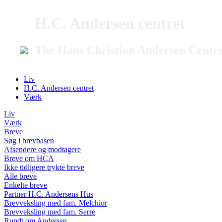
H.C. Andersen centret
The Hans Christian Andersen Centr
Liv
H.C. Andersen centret
Værk
Liv
Værk
Breve
Søg i brevbasen
Afsendere og modtagere
Breve om HCA
Ikke tidligere trykte breve
Alle breve
Enkelte breve
Partner H.C. Andersens Hus
Brevveksling med fam. Melchior
Brevveksling med fam. Serre
Rundt om Andersen