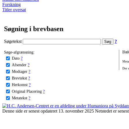
Forskning
Titler oversat
Søgning i brevbasen
Søgetekst
?
Søge-afgrænsning:
Hjæl
Dato
?
Metat
Afsender
?
Der e
Modtager
?
Brevtekst
?
Herkomst
?
Original Placering
?
Metatekst
?
Denne side er senest opdateret 13. november 2025 Netstedet er senest