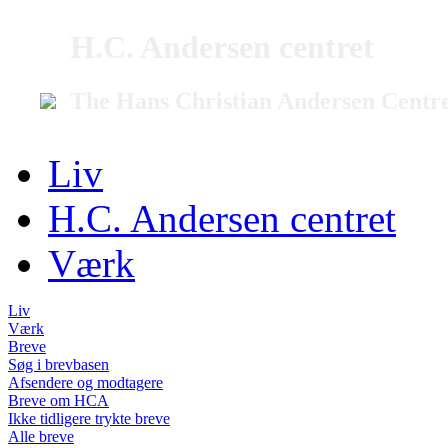
H.C. Andersen centret
The Hans Christian Andersen Centr
Liv
H.C. Andersen centret
Værk
Liv
Værk
Breve
Søg i brevbasen
Afsendere og modtagere
Breve om HCA
Ikke tidligere trykte breve
Alle breve