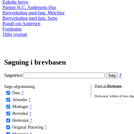
Enkelte breve
Partner H.C. Andersens Hus
Brevveksling med fam. Melchior
Brevveksling med fam. Serre
Rundt om Andersen
Forskning
Titler oversat
Søgning i brevbasen
Søgetekst
?
Søge-afgrænsning:
Hjælp til
Herkomst
:
Dato
?
Herkomst: kilden til den digi
Afsender
?
Modtager
?
Brevtekst
?
Herkomst
?
Original Placering
?
Metatekst
?