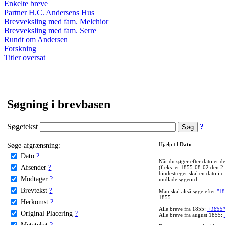
Enkelte breve
Partner H.C. Andersens Hus
Brevveksling med fam. Melchior
Brevveksling med fam. Serre
Rundt om Andersen
Forskning
Titler oversat
Søgning i brevbasen
Søgetekst
?
Søge-afgrænsning:
Hjælp til
Dato
:
Dato
?
Når du søger efter dato er
Afsender
?
(f.eks. er 1855-08-02 den 2
bindestreger skal en dato i c
Modtager
?
undlade søgeord.
Brevtekst
?
Man skal altså søge efter
"18
1855.
Herkomst
?
Alle breve fra 1855:
+1855
Original Placering
?
Alle breve fra august 1855:
Metatekst
?