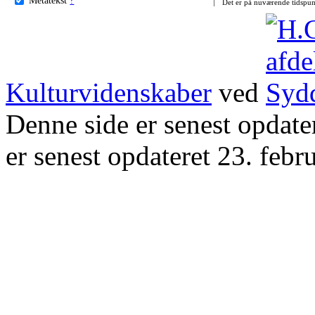
Det er på nuværende tidspun
Kulturvidenskaber
ved
Denne side er senest opdat
er senest opdateret 23. febr