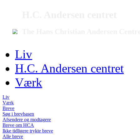
H.C. Andersen centret
The Hans Christian Andersen Centr
Liv
H.C. Andersen centret
Værk
Liv
Værk
Breve
Søg i brevbasen
Afsendere og modtagere
Breve om HCA
Ikke tidligere trykte breve
Alle breve