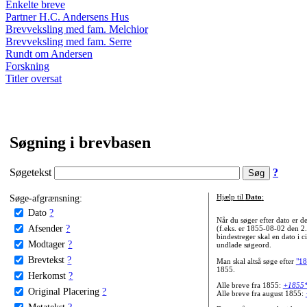
Enkelte breve
Partner H.C. Andersens Hus
Brevveksling med fam. Melchior
Brevveksling med fam. Serre
Rundt om Andersen
Forskning
Titler oversat
Søgning i brevbasen
Søgetekst
?
Søge-afgrænsning:
Hjælp til
Dato
:
Dato
?
Når du søger efter dato er
Afsender
?
(f.eks. er 1855-08-02 den 2
bindestreger skal en dato i c
Modtager
?
undlade søgeord.
Brevtekst
?
Man skal altså søge efter
"18
1855.
Herkomst
?
Alle breve fra 1855:
+1855
Original Placering
?
Alle breve fra august 1855:
Metatekst
?