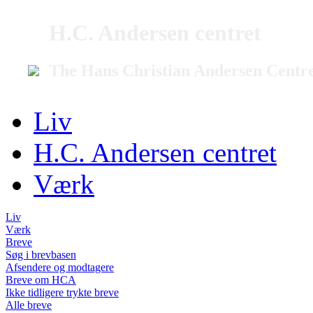
H.C. Andersen centret
The Hans Christian Andersen Centr
Liv
H.C. Andersen centret
Værk
Liv
Værk
Breve
Søg i brevbasen
Afsendere og modtagere
Breve om HCA
Ikke tidligere trykte breve
Alle breve