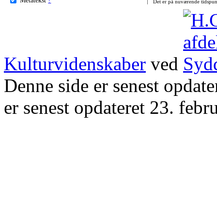
Det er på nuværende tidspun
Kulturvidenskaber
ved
Denne side er senest opdat
er senest opdateret 23. febr