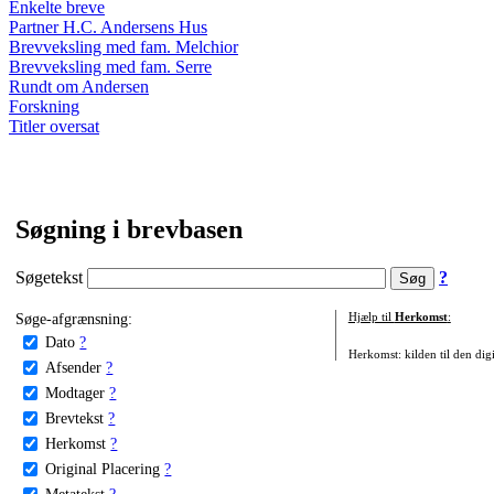
Enkelte breve
Partner H.C. Andersens Hus
Brevveksling med fam. Melchior
Brevveksling med fam. Serre
Rundt om Andersen
Forskning
Titler oversat
Søgning i brevbasen
Søgetekst
?
Søge-afgrænsning:
Hjælp til
Herkomst
:
Dato
?
Herkomst: kilden til den digi
Afsender
?
Modtager
?
Brevtekst
?
Herkomst
?
Original Placering
?
Metatekst
?