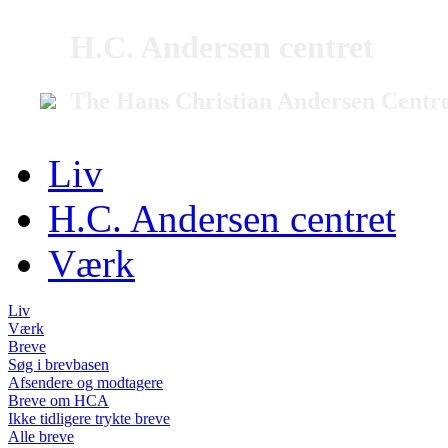
H.C. Andersen centret
The Hans Christian Andersen Centr
Liv
H.C. Andersen centret
Værk
Liv
Værk
Breve
Søg i brevbasen
Afsendere og modtagere
Breve om HCA
Ikke tidligere trykte breve
Alle breve