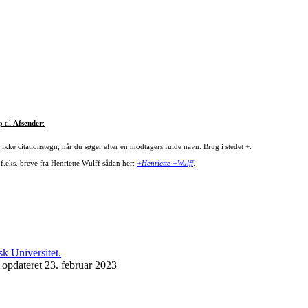
p til
Afsender
:
ikke citationstegn, når du søger efter en modtagers fulde navn. Brug i stedet +:
 f.eks. breve fra Henriette Wulff sådan her:
+Henriette +Wulff
.
 opdateret 23. februar 2023