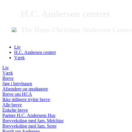
H.C. Andersen centret
The Hans Christian Andersen Centr
Liv
H.C. Andersen centret
Værk
Liv
Værk
Breve
Søg i brevbasen
Afsendere og modtagere
Breve om HCA
Ikke tidligere trykte breve
Alle breve
Enkelte breve
Partner H.C. Andersens Hus
Brevveksling med fam. Melchior
Brevveksling med fam. Serre
Rundt om Andersen