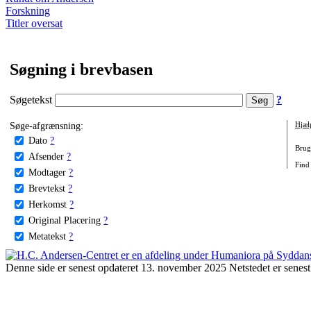
Forskning
Titler oversat
Søgning i brevbasen
Søgetekst
?
Søge-afgrænsning:
Hjæl
Dato
?
Brug 
Afsender
?
Find
Modtager
?
Brevtekst
?
Herkomst
?
Original Placering
?
Metatekst
?
Denne side er senest opdateret 13. november 2025 Netstedet er senest