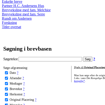
Enkelte breve
Partner H.C. Andersens Hus
Brevveksling med fam. Melchior
Brevveksling med fam. Serre
Rundt om Andersen
Forskning
Titler oversat
Søgning i brevbasen
Søgetekst
?
Søge-afgrænsning:
Hjælp til
Original Placering
Dato
?
Man kan søge efter de origi
Afsender
?
f.eks. være
Det Kongelige Bi
kongelig*
.
Modtager
?
Brevtekst
?
Herkomst
?
Original Placering
?
Metatekst
?