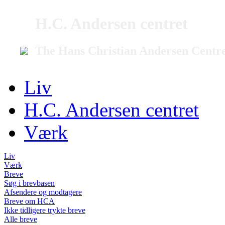
H.C. Andersen centret
The Hans Christian Andersen Centr
Liv
H.C. Andersen centret
Værk
Liv
Værk
Breve
Søg i brevbasen
Afsendere og modtagere
Breve om HCA
Ikke tidligere trykte breve
Alle breve