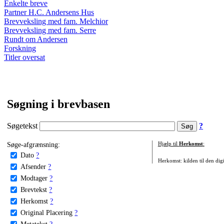
Enkelte breve
Partner H.C. Andersens Hus
Brevveksling med fam. Melchior
Brevveksling med fam. Serre
Rundt om Andersen
Forskning
Titler oversat
Søgning i brevbasen
Søgetekst
?
Søge-afgrænsning:
Hjælp til
Herkomst
:
Dato
?
Herkomst: kilden til den digi
Afsender
?
Modtager
?
Brevtekst
?
Herkomst
?
Original Placering
?
Metatekst
?