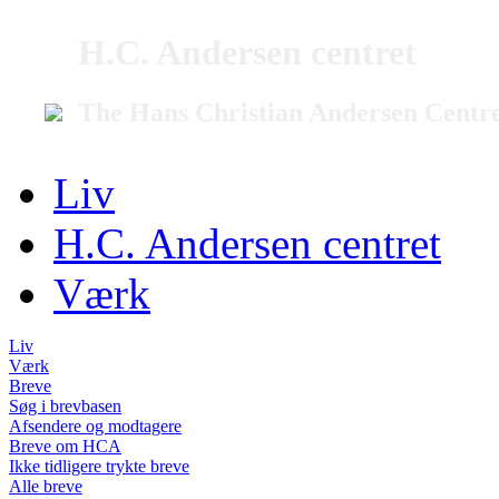
H.C. Andersen centret
The Hans Christian Andersen Centr
Liv
H.C. Andersen centret
Værk
Liv
Værk
Breve
Søg i brevbasen
Afsendere og modtagere
Breve om HCA
Ikke tidligere trykte breve
Alle breve