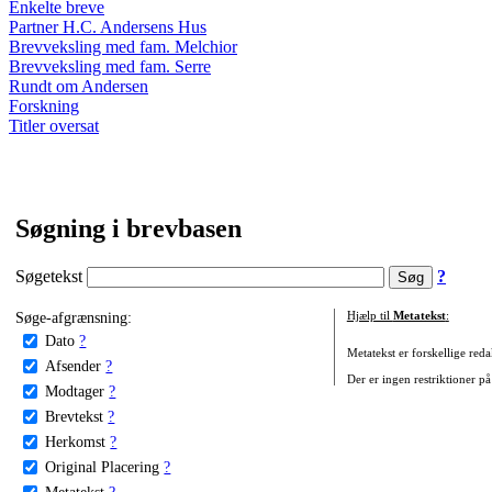
Enkelte breve
Partner H.C. Andersens Hus
Brevveksling med fam. Melchior
Brevveksling med fam. Serre
Rundt om Andersen
Forskning
Titler oversat
Søgning i brevbasen
Søgetekst
?
Søge-afgrænsning:
Hjælp til
Metatekst
:
Dato
?
Metatekst er forskellige reda
Afsender
?
Der er ingen restriktioner på
Modtager
?
Brevtekst
?
Herkomst
?
Original Placering
?
Metatekst
?