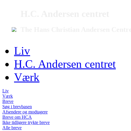
H.C. Andersen centret
The Hans Christian Andersen Centr
Liv
H.C. Andersen centret
Værk
Liv
Værk
Breve
Søg i brevbasen
Afsendere og modtagere
Breve om HCA
Ikke tidligere trykte breve
Alle breve