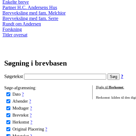
Enkelte breve
Partner H.C. Andersens Hus
Brevveksling med fam. Melchior
Brevveksling med fam. Serre
Rundt om Andersen
Forskning
Titler oversat
Søgning i brevbasen
Søgetekst
?
Søge-afgrænsning:
Hjælp til
Herkomst
:
Dato
?
Herkomst: kilden til den digi
Afsender
?
Modtager
?
Brevtekst
?
Herkomst
?
Original Placering
?
Metatekst
?