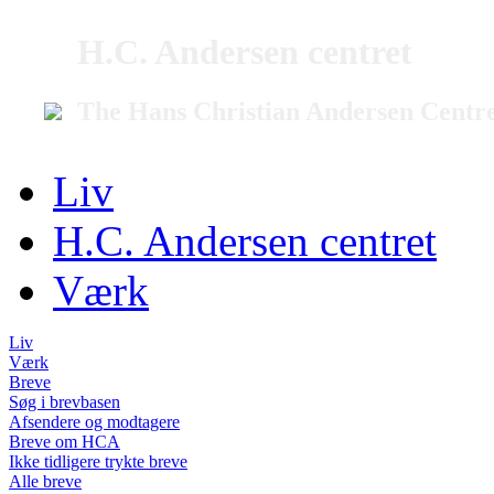
H.C. Andersen centret
The Hans Christian Andersen Centr
Liv
H.C. Andersen centret
Værk
Liv
Værk
Breve
Søg i brevbasen
Afsendere og modtagere
Breve om HCA
Ikke tidligere trykte breve
Alle breve