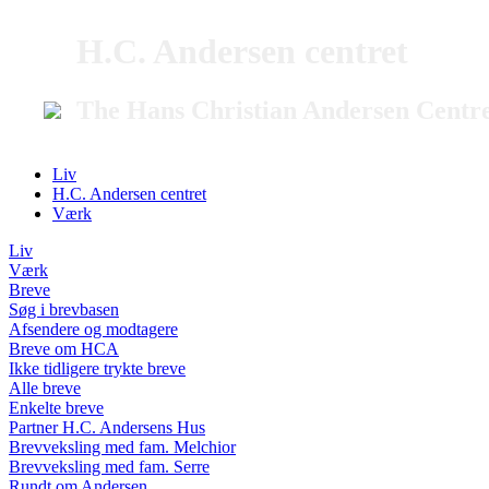
H.C. Andersen centret
The Hans Christian Andersen Centr
Liv
H.C. Andersen centret
Værk
Liv
Værk
Breve
Søg i brevbasen
Afsendere og modtagere
Breve om HCA
Ikke tidligere trykte breve
Alle breve
Enkelte breve
Partner H.C. Andersens Hus
Brevveksling med fam. Melchior
Brevveksling med fam. Serre
Rundt om Andersen