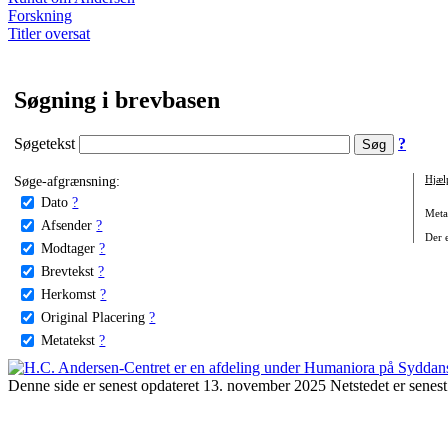
Forskning
Titler oversat
Søgning i brevbasen
Søgetekst
?
Søge-afgrænsning:
Hjæl
Dato
?
Metat
Afsender
?
Der e
Modtager
?
Brevtekst
?
Herkomst
?
Original Placering
?
Metatekst
?
Denne side er senest opdateret 13. november 2025 Netstedet er senest