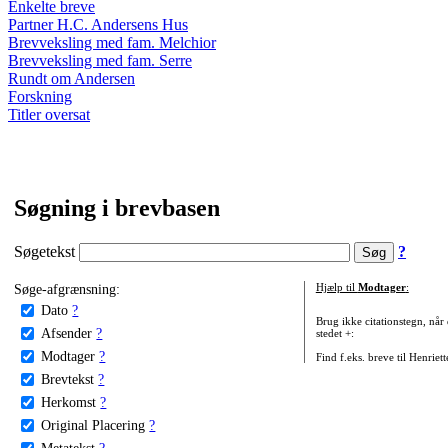
Enkelte breve
Partner H.C. Andersens Hus
Brevveksling med fam. Melchior
Brevveksling med fam. Serre
Rundt om Andersen
Forskning
Titler oversat
Søgning i brevbasen
Søgetekst
?
Søge-afgrænsning:
Hjælp til
Modtager
:
Dato
?
Brug ikke citationstegn, når
Afsender
?
stedet +:
Modtager
?
Find f.eks. breve til Henriet
Brevtekst
?
Herkomst
?
Original Placering
?
Metatekst
?