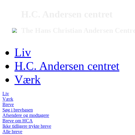
H.C. Andersen centret
The Hans Christian Andersen Centr
Liv
H.C. Andersen centret
Værk
Liv
Værk
Breve
Søg i brevbasen
Afsendere og modtagere
Breve om HCA
Ikke tidligere trykte breve
Alle breve