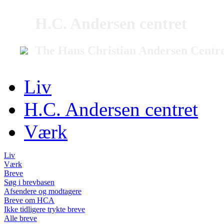
H.C. Andersen centret
The Hans Christian Andersen Centr
Liv
H.C. Andersen centret
Værk
Liv
Værk
Breve
Søg i brevbasen
Afsendere og modtagere
Breve om HCA
Ikke tidligere trykte breve
Alle breve