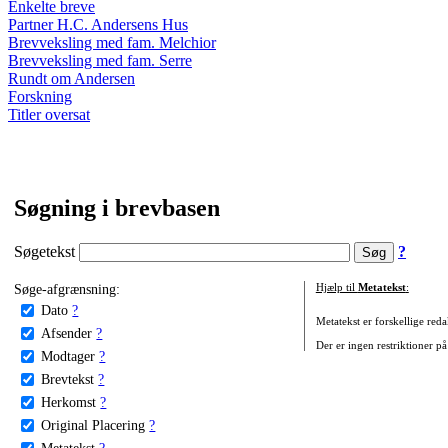
Enkelte breve
Partner H.C. Andersens Hus
Brevveksling med fam. Melchior
Brevveksling med fam. Serre
Rundt om Andersen
Forskning
Titler oversat
Søgning i brevbasen
Søgetekst
?
Søge-afgrænsning:
Hjælp til
Metatekst
:
Dato
?
Metatekst er forskellige reda
Afsender
?
Der er ingen restriktioner på
Modtager
?
Brevtekst
?
Herkomst
?
Original Placering
?
Metatekst
?